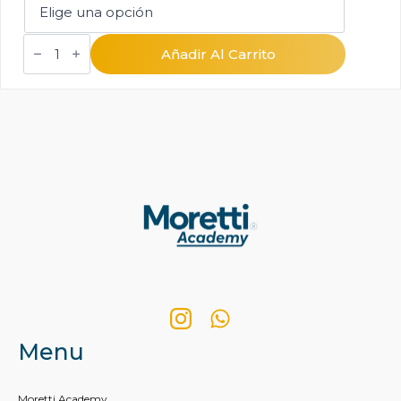
Inglés
para
Añadir Al Carrito
niños
de
6
hasta
10
años
(kid’s
english)
cantidad
Menu
Moretti Academy